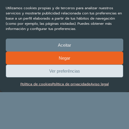
Utilizamos cookies propias y de terceros para analizar nuestros
servicios y mostrarte publicidad relacionada con tus preferencias en
base a un perfil elaborado a partir de tus hábitos de navegación
(como por ejemplo, las páginas visitadas). Puedes obtener más
información y configurar tus preferencias.
Aceitar
Negar
Ver preferências
Política de cookies
Política de privacidade
Aviso legal
BAIXE O E-BOOK
DE VR/APAR
Deixe-nos seus dados e baixe gratuitamente