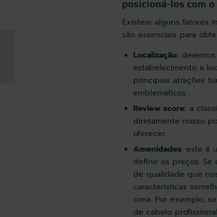
posicioná-los com o 
Existem alguns fatores 
são essenciais para obte
Na manhã da
Turbosuite: Melhorar
Localização:
devemos 
a receita de seus
estabelecimento a lo
clientes
principais atrações tu
emblemáticos…
Review score:
a class
diretamente nosso p
oferecer.
Amenidades
: este é
definir os preços. S
de qualidade que nos
características semelh
cima. Por exemplo, s
de cabelo profissiona