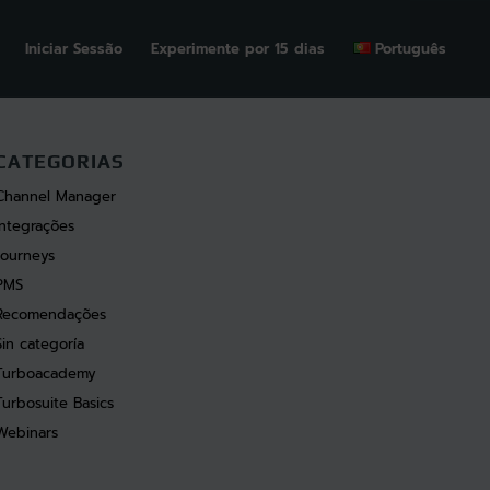
Iniciar Sessão
Experimente por 15 dias
Português
CATEGORIAS
Channel Manager
Integrações
Journeys
PMS
Recomendações
Sin categoría
Turboacademy
Turbosuite Basics
Webinars