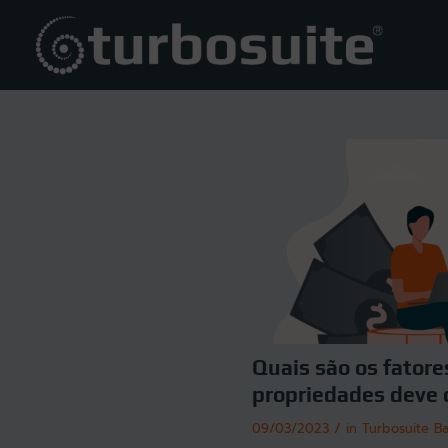
Quais são os fator
propriedades deve c
/
09/03/2023
in
Turbosuite Ba