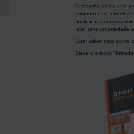
devem se preocupar
Turbosuite conta com um
com a estrutura de c...
conjunto com a inteligên
analisar e contextualiz
levar uma propriedade a
Quer saber mais sobre 
Baixe o e-book
“Introd