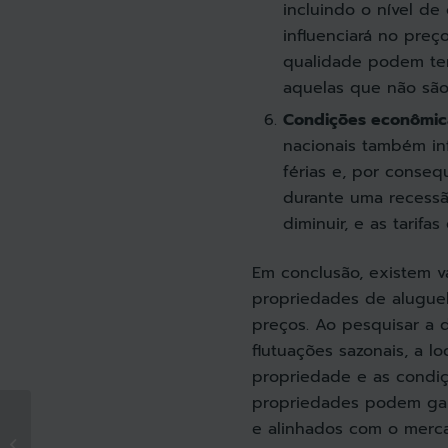
incluindo o nível de 
influenciará no preç
qualidade podem ter
aquelas que não são
Condições econômic
nacionais também in
férias e, por conseq
durante uma recessã
diminuir, e as tarifa
Em conclusão, existem v
propriedades de aluguel 
preços. Ao pesquisar a 
flutuações sazonais, a lo
propriedade e as condi
propriedades podem gar
Por que os gestores
e alinhados com o merc
de propriedades