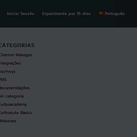
Iniciar Sessão
Experimente por 15 dias
Português
CATEGORIAS
Channel Manager
Integrações
Journeys
PMS
Recomendações
Sin categoría
Turboacademy
Turbosuite Basics
Webinars