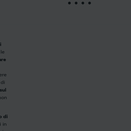
i
le
are
ere
 di
sul
non
o di
 in