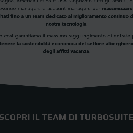
pagna, America Latina e USA. Copriamo tutti gli ambiti, d
revenue managers e account managers per
massimizzare
ultati fino a un team dedicato al miglioramento continuo d
nostra tecnologia
.
o così garantiamo il massimo raggiungimento di entrate
tenere la sostenibilità economica del settore alberghier
degli affitti vacanza
.
SCOPRI IL TEAM DI TURBOSUIT