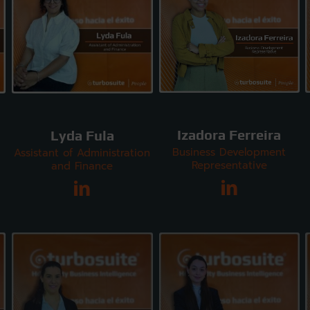
Izadora Ferreira
Lyda Fula
Business Development
Assistant of Administration
Representative
and Finance