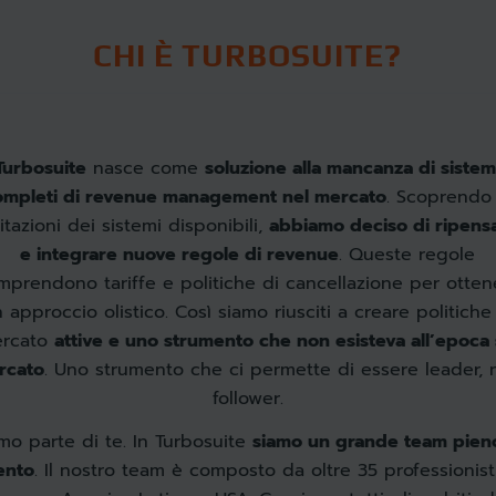
CHI È TURBOSUITE?
Turbosuite
nasce come
soluzione alla mancanza di sistem
ompleti di revenue management nel mercato
. Scoprendo 
mitazioni dei sistemi disponibili,
abbiamo deciso di ripens
e integrare nuove regole di revenue
. Queste regole
mprendono tariffe e politiche di cancellazione per otten
 approccio olistico. Così siamo riusciti a creare politiche
rcato
attive e uno strumento che non esisteva all’epoca 
rcato
. Uno strumento che ci permette di essere leader, 
follower.
mo parte di te. In Turbosuite
siamo un grande team pien
ento
. Il nostro team è composto da oltre 35 professionisti