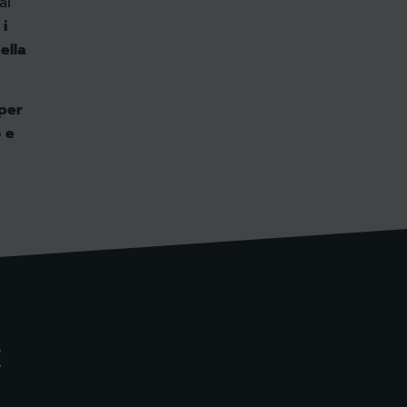
ai
 i
ella
per
o e
E