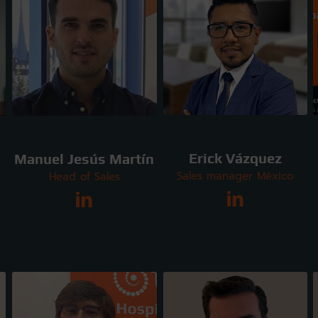
Erick Vázquez
Manuel Jesús Martín
Sales manager México
Head of Sales