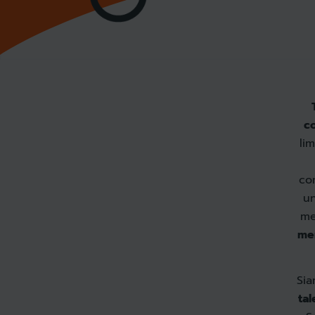
c
li
co
un
me
me
Sia
tal