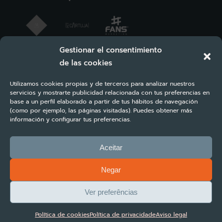
Gestionar el consentimiento
de las cookies
Utilizamos cookies propias y de terceros para analizar nuestros
servicios y mostrarte publicidad relacionada con tus preferencias en
base a un perfil elaborado a partir de tus hábitos de navegación
(como por ejemplo, las páginas visitadas). Puedes obtener más
información y configurar tus preferencias.
Aceitar
Negar
Copyright ©2023 Turbosuite All rights reserved | Diseño y desarrollo
#FANS Marketing
Ver preferências
Política de privacidade
Política de cookies
Aviso legal
Política de cookies
Política de privacidade
Aviso legal
Termos e Condições