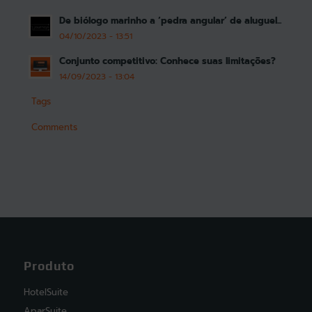
De biólogo marinho a ‘pedra angular’ de aluguel...
04/10/2023 - 13:51
Conjunto competitivo: Conhece suas limitações?
14/09/2023 - 13:04
Tags
Comments
Produto
HotelSuite
AparSuite