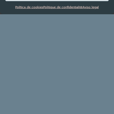
Política de cookies
Politique de confidentialité
Aviso legal
Rate Shopper
Gestionnaire de tarifs