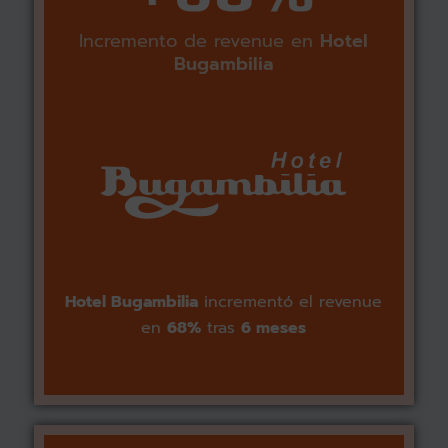
Incremento de revenue en
Hotel
Bugambilia
Hotel
Bugambilia
incrementó el revenue
en
68%
tras
6 meses