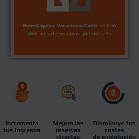
Hotel
Alquiler Vacacional Cadiz
recibió
46% más de reservas año tras año
Incrementa
Mejora las
Disminuye tus
tus ingresos
reservas
costes
directas
de explotación