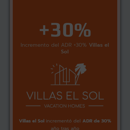
+30%
Incremento del ADR +30%
Villas el
Sol
Villas el Sol
incrementó del
ADR de 30%
año tras año