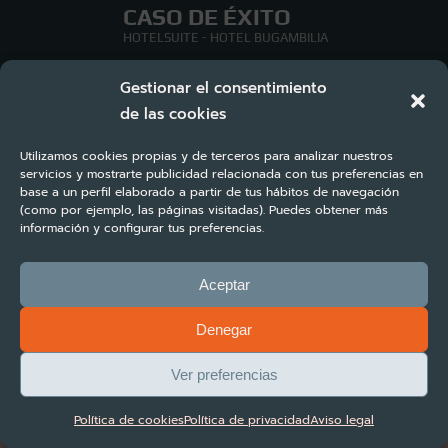
CASO DE ÉXITO
HOTELSUITE - HOTEL BUGAMBILIA
+22%
Gestionar el consentimiento
+37%
de las cookies
INCREMENTO DE RESERVAS
+67%
Utilizamos cookies propias y de terceros para analizar nuestros
INCREMENTO DE ROOM NIGHTS
servicios y mostrarte publicidad relacionada con tus preferencias en
base a un perfil elaborado a partir de tus hábitos de navegación
(como por ejemplo, las páginas visitadas). Puedes obtener más
INCREMENTO DE REVENUE
información y configurar tus preferencias.
Aceptar
Denegar
Ver preferencias
Política de cookies
Política de privacidad
Aviso legal