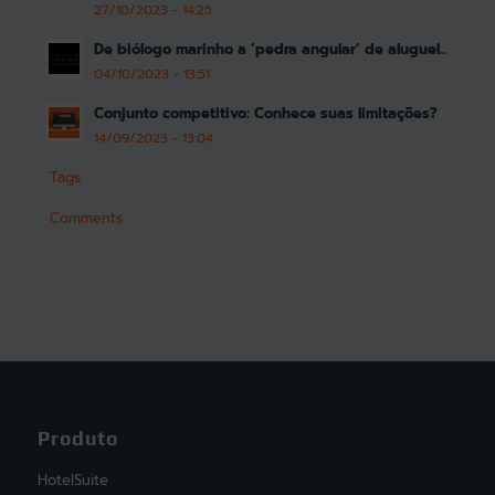
27/10/2023 - 14:25
De biólogo marinho a ‘pedra angular’ de aluguel...
04/10/2023 - 13:51
Conjunto competitivo: Conhece suas limitações?
14/09/2023 - 13:04
Tags
Comments
Produto
HotelSuite