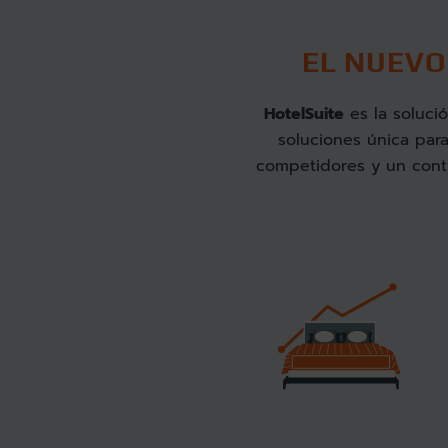
EL NUEV
HotelSuite
es la soluci
soluciones única par
competidores y un contr