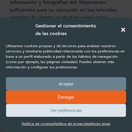
información y fotografías del Alojamiento
suficientes para su ubicación en los referidos
portales. El Cliente se declara como único
responsable de la exactitud de la información
Gestionar el consentimiento
suministrada a Turbosuite y mostrada en el
de las cookies
anuncio del Alojamiento.
Utilizamos cookies propias y de terceros para analizar nuestros
servicios y mostrarte publicidad relacionada con tus preferencias en
Establecerá las condiciones de arrendamiento
base a un perfil elaborado a partir de tus hábitos de navegación
del Alojamiento cuya fijación permitan las
(como por ejemplo, las páginas visitadas). Puedes obtener más
plataformas web en que las se anuncie.
información y configurar tus preferencias.
Turbosuite podrá dar indicaciones al cliente
sobre las normas que habrán de publicarse en
Aceptar
el anuncio del Alojamiento, los períodos
Denegar
mínimos de reservas, restricciones, tarifas
aplicables, así como las promociones, ofertas y
Ver preferencias
cualesquiera otras condiciones que se puedan
fijar en las plataformas web sobre el
Política de cookies
Política de privacidad
Aviso legal
Alojamiento y cuya determinación no esté