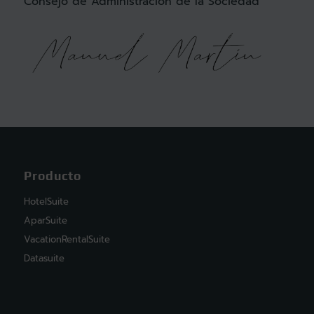
Consejo de Administración de la Sociedad
Producto
HotelSuite
AparSuite
VacationRentalSuite
Datasuite