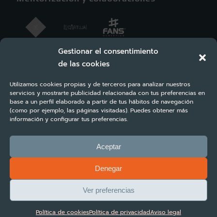
Gestionar el consentimiento
de las cookies
Utilizamos cookies propias y de terceros para analizar nuestros
servicios y mostrarte publicidad relacionada con tus preferencias en
base a un perfil elaborado a partir de tus hábitos de navegación
(como por ejemplo, las páginas visitadas). Puedes obtener más
información y configurar tus preferencias.
Aceptar
Denegar
Copyright ©2023 Turbosuite All rights reserved | Diseño y desarrollo
#FANS Marketing
Ver preferencias
Términos y condiciones
Aviso legal
Política de privacidad
Política de cookies
Política de privacidad
Aviso legal
Política de cookies