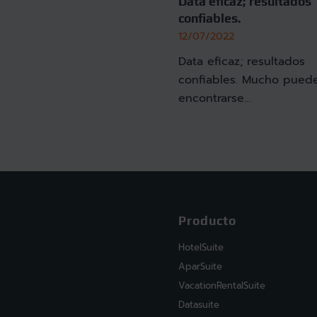
Data eficaz; resultados
confiables.
12/07/2022
Data eficaz; resultados
confiables. Mucho pued
encontrarse…
Producto
HotelSuite
AparSuite
VacationRentalSuite
Datasuite