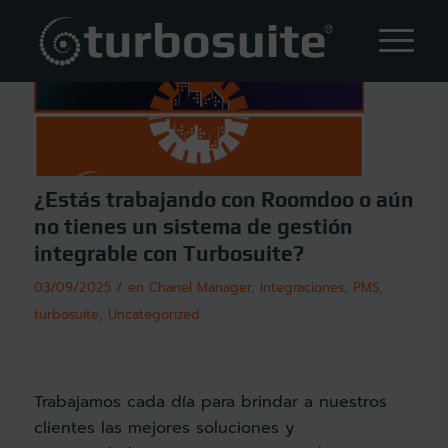
¿Estás trabajando con Roomdoo o aún
no tienes un sistema de gestión
integrable con Turbosuite?
/
03/09/2025
en
Chanel Manager
,
Integraciones
,
PMS
,
turbosuite
,
Uncategorized
Trabajamos cada día para brindar a nuestros
clientes las mejores soluciones y