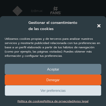
Gestionar el consentimiento
de las cookies
Utilizamos cookies propias y de terceros para analizar nuestros
servicios y mostrarte publicidad relacionada con tus preferencias en
base a un perfil elaborado a partir de tus hábitos de navegación
(como por ejemplo, las páginas visitadas). Puedes obtener más
información y configurar tus preferencias.
Aceptar
Denegar
Copyright ©2023 Turbosuite All rights reserved | Diseño y desarrollo
#FANS Marketing
Ver preferencias
Términos y condiciones
Aviso legal
Política de privacidad
Política de cookies
Política de privacidad
Aviso legal
Política de cookies