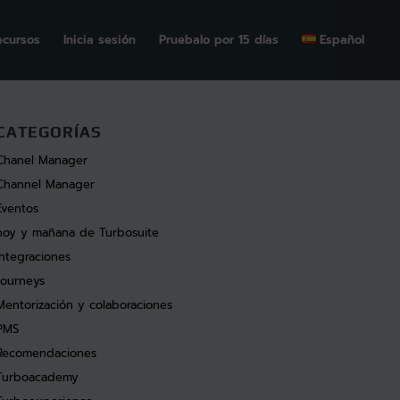
ecursos
Inicia sesión
Pruebalo por 15 días
Español
CATEGORÍAS
Chanel Manager
Channel Manager
Eventos
hoy y mañana de Turbosuite
Integraciones
Journeys
Mentorización y colaboraciones
PMS
Recomendaciones
Turboacademy