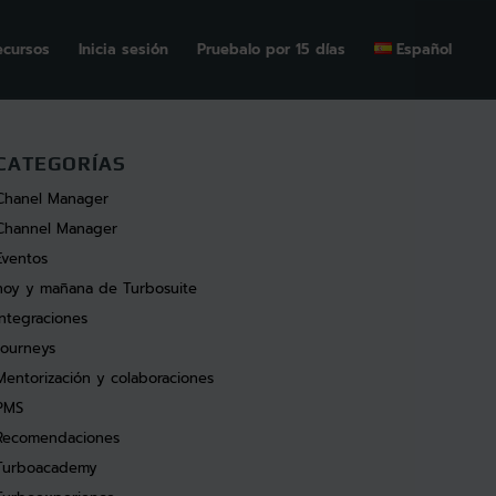
ecursos
Inicia sesión
Pruebalo por 15 días
Español
CATEGORÍAS
Chanel Manager
Channel Manager
Eventos
hoy y mañana de Turbosuite
Integraciones
Journeys
Mentorización y colaboraciones
PMS
Recomendaciones
Turboacademy