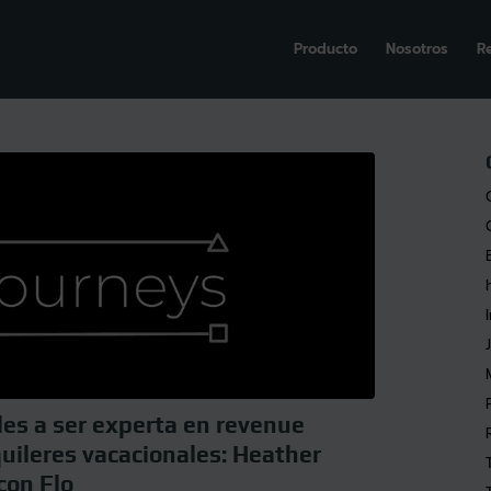
Producto
Nosotros
R
les a ser experta en revenue
ileres vacacionales: Heather
con Flo