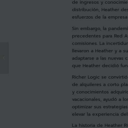
de ingresos y conocimie
distribución, Heather d
esfuerzos de la empresa
Sin embargo, la pandemi
precedentes para Red A
comisiones. La incertid
De Azafata a
llevaron a Heather y a s
Consultora en
adaptarse a las nuevas c
Alquileres
que Heather decidió fund
Vacacionales: Lisa
Roads en Journeys
Richer Logic se convirti
con...
de alquileres a corto pl
y conocimientos adquirid
vacacionales, ayudó a lo
optimizar sus estrategias
elevar la experiencia de
La historia de Heather R