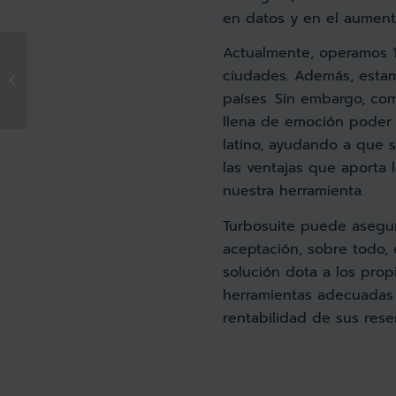
en datos y en el aument
Actualmente, operamos 
Turbosuite, el nuevo
colaborador de
ciudades. Además, esta
inteligencia artificial y
países. Sin embargo, co
big data de la...
llena de emoción poder
latino, ayudando a que 
las ventajas que aporta 
nuestra herramienta.
Turbosuite puede asegu
aceptación, sobre todo, 
solución dota a los prop
herramientas adecuadas p
rentabilidad de sus reser