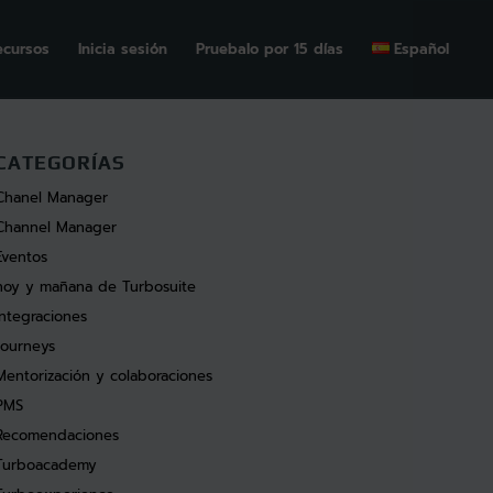
ecursos
Inicia sesión
Pruebalo por 15 días
Español
CATEGORÍAS
Chanel Manager
Channel Manager
Eventos
hoy y mañana de Turbosuite
Integraciones
Journeys
Mentorización y colaboraciones
PMS
Recomendaciones
Turboacademy